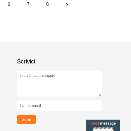
6
7
8
Scrivici
Send