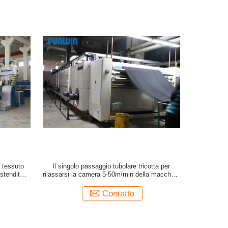
 tessuto
Il singolo passaggio tubolare tricotta per
 stenditoio
rilassarsi la camera 5-50m/min della macchina
2-6 dell'essiccatore
Contatto