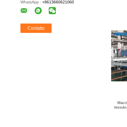
WhatsApp :
+8613660621060
Contatto
Macch
tessuto 
macchina 