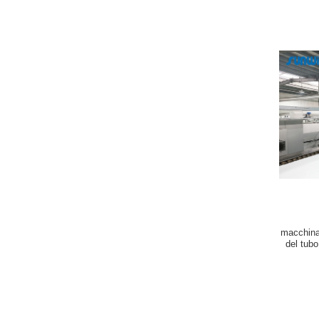
macchina 
del tub