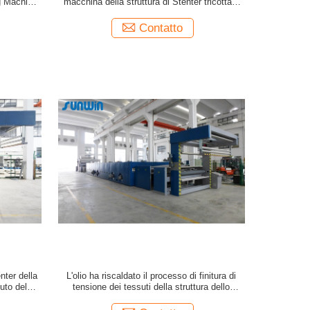
g Machine
macchina della struttura di Stenter tricotta il
tessuto del filo di ordito
Contatto
enter della
L'olio ha riscaldato il processo di finitura di
suto del
tensione dei tessuti della struttura dello
stenditoio in tessuto 5 - 100m/Min