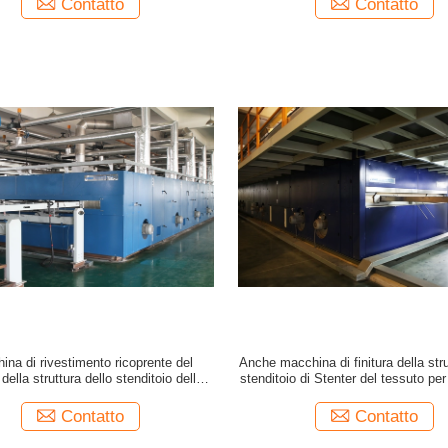
Contatto
Contatto
ina di rivestimento ricoprente del
Anche macchina di finitura della stru
della struttura dello stenditoio della
stenditoio di Stenter del tessuto per 
di Stenter dell'aria calda del tessuto
riccio lunghi dell'asciugama
50HZ
Contatto
Contatto