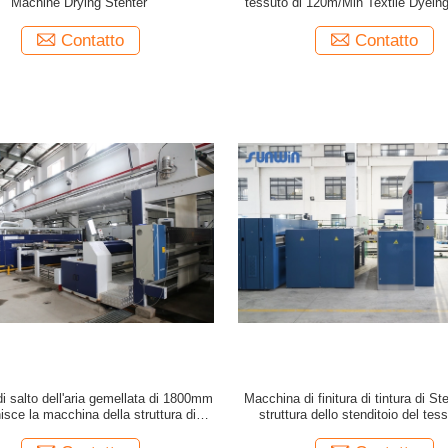
Machine Drying Stenter
tessuto di 120m/Min Textile Dyein
Finishing Stenter
Contatto
Contatto
i salto dell'aria gemellata di 1800mm
Macchina di finitura di tintura di St
nisce la macchina della struttura di
struttura dello stenditoio del tes
tenter per i tessuti di cotone
tessuto 185KW