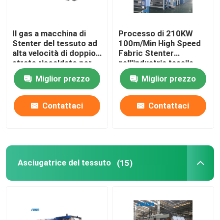
Il gas a macchina di
Processo di 210KW
Stenter del tessuto ad
100m/Min High Speed
alta velocità di doppio
Fabric Stenter
strato riscaldato per
nell'industria tessile
tricotta il tessuto
2800mm
Miglior prezzo
Miglior prezzo
Contattaci
Contattaci
Asciugatrice del tessuto
(15)