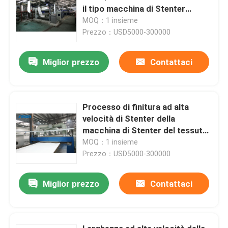
il tipo macchina di Stenter
dell'aria calda del vapore
MOQ：1 insieme
Prezzo：USD5000-300000
Miglior prezzo
Contattaci
Processo di finitura ad alta
velocità di Stenter della
macchina di Stenter del tessuto
dell'olio termico del poliestere
MOQ：1 insieme
Prezzo：USD5000-300000
Miglior prezzo
Contattaci