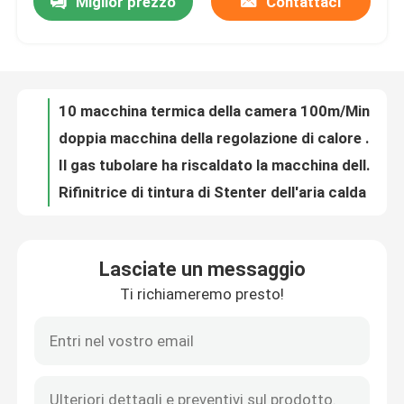
Miglior prezzo
Contattaci
10 macchina termica della camera 100m/Min Heat Setting Fabric Steam per il tessuto del velluto
doppia macchina della regolazione di calore del tessuto della piattaforma di 2600mm per tipo tessuto camera dei tessuti 8
Giro della fabbrica
Il gas tubolare ha riscaldato la macchina della regolazione del calore del tessuto per i tessuti dell'asciugamano 2200mm
Rifinitrice di tintura di Stenter dell'aria calda ad alta velocità di circolazione dell'aria calda per le lenzuola
Controllo di qualità
Un gas di 6 camere ha riscaldato la macchina della regolazione del calore del tessuto per il tessuto di cotone 80m/Min
50T dopo la tintura della macchina della regolazione di calore dell'essiccazione del tessuto per il tessuto di cotone
Contattici
Singola macchina controllata di Stenter dell'aria calda di velocità dell'invertitore di Padder per il tessuto della maglia di catena
Industria tessile automatica della macchina 3000mm di Stenter dell'aria calda per Terry Towel
Macchina automatica di Stenter del tessuto dell'aria calda per la tintura dei tessuti 2800mm
Richieda una citazione
Panno ad alta pressione di Padder che finisce i tessuti di Ram Stenter Machine Process For
Lasciate un messaggio
macchina di finitura di Stenter del tessuto di 2400mm Stenter per la camera lunga del tessuto a riccio 9
macchina dello stenter del tessuto
Ti richiameremo presto!
Attrezzatura di finitura 2600mm dell'asciugamano di Stenter del tessuto completo del tessuto per Terry Towel
L'olio termico ha riscaldato la macchina della regolazione del calore del tessuto della struttura di Stenter per i tessuti del vello
Macchina di Stenter dell'aria calda
asciugatrice tubolare riscaldata gas del tessuto di 3000mm nell'industria tessile
Tricottare 4 il passaggio dell'asciugatrice del tessuto del tessuto della camera 50m/Min Relax Dryer Machine 3
Macchina di Stenter del tessuto