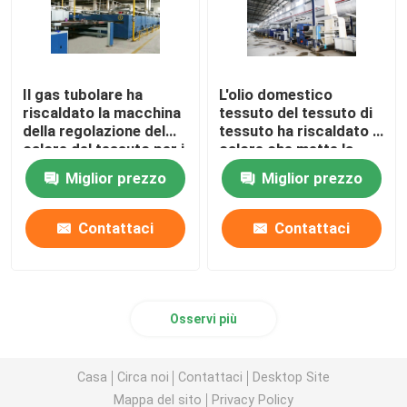
Il gas tubolare ha
L'olio domestico
riscaldato la macchina
tessuto del tessuto di
della regolazione del
tessuto ha riscaldato il
calore del tessuto per i
calore che mette la
tessuti
macchina di finitura di
Miglior prezzo
Miglior prezzo
dell'asciugamano
Stenter
2200mm
Contattaci
Contattaci
Osservi più
Casa
Circa noi
Contattaci
Desktop Site
Mappa del sito
Privacy Policy