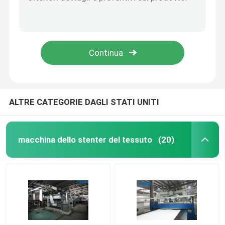
macchina Preshrinkage di 5m/Min High Tension Fabric Drying che asciuga la macchina più asciutta del tessuto
Il tessuto enorme della capacità si rilassa l'asciugatrice del tessuto per tricotta il tessuto 2600mm
Asciugatrice del tessuto
8 la larghezza aperta dell'apparecchio di tintura del tessuto della camera 2400mm tricotta la macchina della regolazione del calore del tessuto
Tessuto di Jet Dyeing Process High Speed che finisce la macchina di Stenter per tessuto
Macchina della regolazione di calore del tessuto
L'apparecchio di tintura del tessuto ad alta pressione 50HZ ha tricottato la macchina di Stenter dell'aria calda del tessuto
Rifinitrice del tessuto
ALTRE CATEGORIE DAGLI STATI UNITI
Macchina della struttura dello stenditoio
macchina dello stenter del tessuto
(20)
apparecchio di tintura del tessuto
Macchina di stampaggio di tessuti
Asciugatrice di caduta