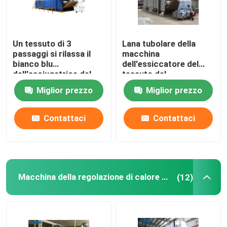
Un tessuto di 3
Lana tubolare della
passaggi si rilassa il
macchina
bianco blu
dell'essiccatore del
dell'asciugatrice del
tessuto del
tessuto
riscaldamento a gas
Miglior prezzo
Miglior prezzo
dell'essiccatore
pre asciugatrice
50m/Min
Contattaci
Contattaci
Macchina della regolazione di calore del tessuto
(12)