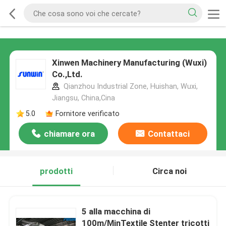
Xinwen Machinery Manufacturing (Wuxi)
Co.,Ltd.
Qianzhou Industrial Zone, Huishan, Wuxi,
Jiangsu, China,Cina
5.0
Fornitore verificato
chiamare ora
Contattaci
prodotti
Circa noi
5 alla macchina di
100m/MinTextile Stenter tricotti