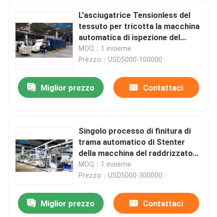
L'asciugatrice Tensionless del
tessuto per tricotta la macchina
automatica di ispezione del
tessuto del passaggio del
MOQ：1 insieme
tessuto 3
Prezzo：USD5000-100000
Miglior prezzo
Contattaci
Singolo processo di finitura di
trama automatico di Stenter
della macchina del raddrizzatore
di Padder di 8 camere
MOQ：1 insieme
Prezzo：USD5000-300000
Miglior prezzo
Contattaci