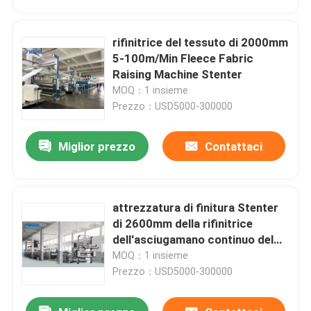
rifinitrice del tessuto di 2000mm
5-100m/Min Fleece Fabric
Raising Machine Stenter
MOQ：1 insieme
Prezzo：USD5000-300000
Miglior prezzo
Contattaci
attrezzatura di finitura Stenter
Casa
di 2600mm della rifinitrice
dell'asciugamano continuo del
tessuto
MOQ：1 insieme
Prodotti
Prezzo：USD5000-300000
Circa noi