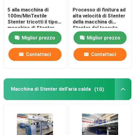
5 alla macchina di
Processo di finitura ad
rifinitrice dello stenter
100m/MinTextile
alta velocità di Stenter
Stenter tricotti il tipo
della macchina di
macchina di Stenter
Stenter del tessuto
Rilassi la macchina più asciutta
dell'aria calda del
dell'olio termico del
Miglior prezzo
Miglior prezzo
vapore
poliestere
Contattaci
Contattaci
Macchina di Stenter dell'aria calda
(10)