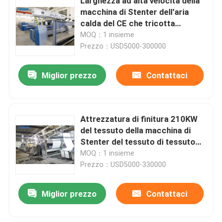
Larghezza ad alta velocità della
macchina di Stenter dell'aria
calda del CE che tricotta
tessuto che finisce 2400mm
MOQ：1 insieme
Prezzo：USD5000-300000
Miglior prezzo
Contattaci
Attrezzatura di finitura 210KW
del tessuto della macchina di
Stenter del tessuto di tessuto
della casa 50HZ
MOQ：1 insieme
Prezzo：USD5000-330000
Miglior prezzo
Contattaci